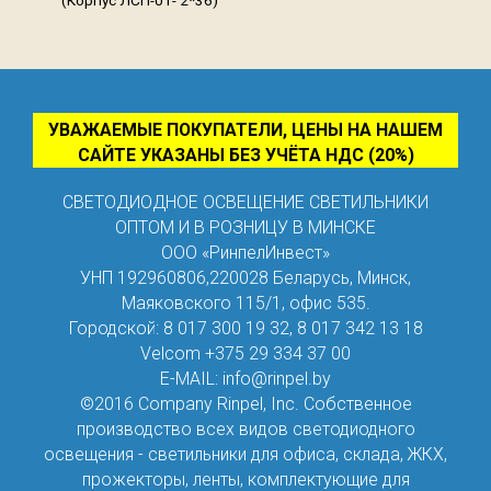
УВАЖАЕМЫЕ ПОКУПАТЕЛИ, ЦЕНЫ НА НАШЕМ
САЙТЕ УКАЗАНЫ БЕЗ УЧЁТА НДС (20%)
СВЕТОДИОДНОЕ ОСВЕЩЕНИЕ СВЕТИЛЬНИКИ
ОПТОМ И В РОЗНИЦУ В МИНСКЕ
ООО «РинпелИнвест»
УНП 192960806,
220028
Беларусь
,
Минск
,
Маяковского 115/1
,
офис 535
.
Городской:
8 017 300 19 32
,
8 017 342 13 18
Velcom
+375 29 334 37 00
E-MAIL:
info@rinpel.by
©2016 Company Rinpel, Inc.
Собственное
производство всех видов светодиодного
освещения - светильники для офиса, склада, ЖКХ,
прожекторы, ленты, комплектующие для