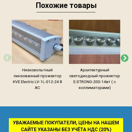
Похожие товары
Низковольтный
Архитектурный
линзованный прожектор
светодиодный прожектор
с
KVE Electric LV-1L-012-24 В
E-STRONG-200-14вт ( с
пр
AC
коллиматорами)
УВАЖАЕМЫЕ ПОКУПАТЕЛИ, ЦЕНЫ НА НАШЕМ
САЙТЕ УКАЗАНЫ БЕЗ УЧЁТА НДС (20%)