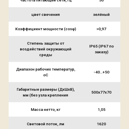
Частота питающей сети, Гц
50
цвет свечения
зелёный
Коэффициент мощности (cosφ)
>0,97
Степень защиты от
IP65 (IP67 по
воздействий окружающей
заказу)
среды
Диапазон рабочих температур,
-40…+50
оС
Габаритные размеры (ДхШхВ),
500х77х70
мм (без узла крепления
Масса нетто, кг
1,05
Световой поток, лм
1620